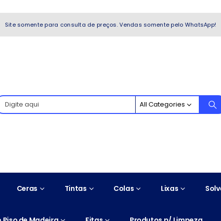
WhatsApp!
Site somente para consulta de preços. Vendas somente pelo WhatsApp!
All Categories
Ceras
Tintas
Colas
Lixas
Solv
 Piso de Madeira
Fitas
Produtos p/ Limpeza