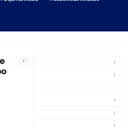
e
Vernizes
bo
Seladoras
Silicone e Elastômeros
Ceras
Tintas
Colas