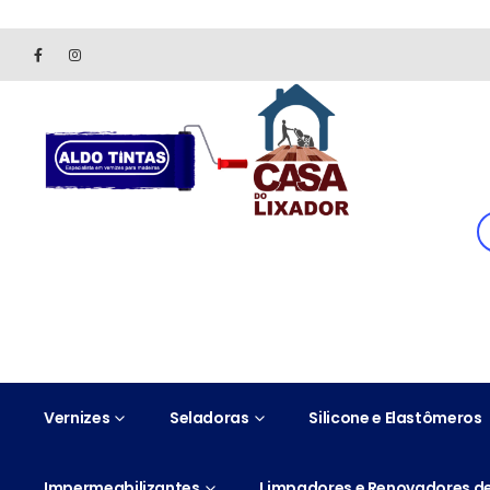
Site somente para consulta de preços. Vendas somente pelo 
Vernizes
Seladoras
Silicone e Elastômeros
Impermeabilizantes
Limpadores e Renovadores de