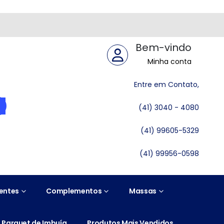
Bem-vindo
Minha conta
Entre em Contato,
(41) 3040 - 4080
(41) 99605-5329
(41) 99956-0598
entes
Complementos
Massas
Parquet de Imbuía
Produtos Mais Vendidos