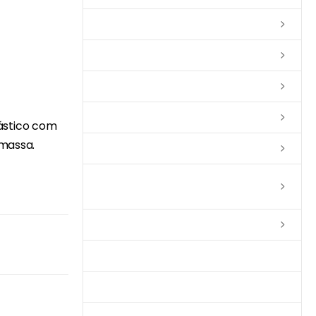
Lixas
Solventes
Complementos
Massas
ástico com
 massa.
Impermeabilizantes
Limpadores e Renovadores de
Piso de Madeira
Fitas
Produtos p/ Limpeza
Parquet de Imbuía