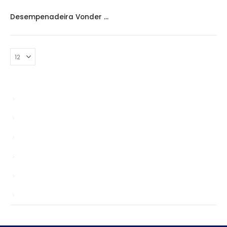
DESEMPENADEIRA VONDER
,
DESEMPENADEIRAS
Desempenadeira Vonder para Grafiato
Bypasser
Enablers
news
Sem categoria
TS
Unlocks