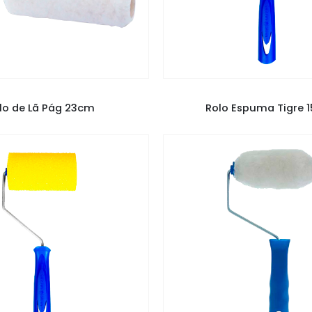
NCÉIS E ROLOS
,
ROLO TIGRE
PINCÉIS E ROLOS
,
ROLO TI
lo de Lã Pág 23cm
Rolo Espuma Tigre 