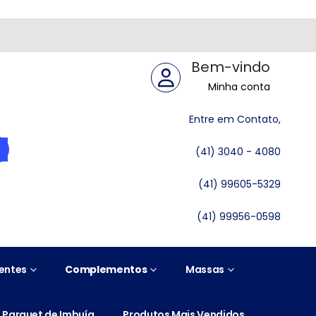
Bem-vindo
Minha conta
Entre em Contato,
(41) 3040 - 4080
(41) 99605-5329
(41) 99956-0598
entes
Complementos
Massas
Parquet de Imbuía
Produtos Mais Vendidos