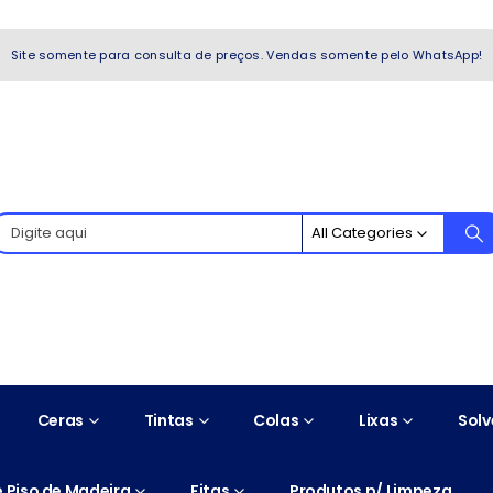
WhatsApp!
Site somente para consulta de preços. Vendas somente pelo WhatsApp!
All Categories
Ceras
Tintas
Colas
Lixas
Solv
 Piso de Madeira
Fitas
Produtos p/ Limpeza