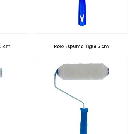
GRE
PINCÉIS E ROLOS
,
ROLO TIGRE
15 cm
Rolo Espuma Tigre 5 cm