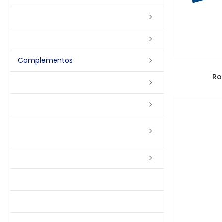
Lixas
Solventes
Complementos
PI
Ro
Massas
Impermeabilizantes
Limpadores e Renovadores de
Piso de Madeira
Fitas
Produtos p/ Limpeza
Parquet de Imbuía