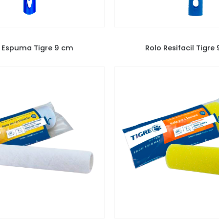
NCÉIS E ROLOS
,
ROLO TIGRE
PINCÉIS E ROLOS
,
ROLO TI
 Espuma Tigre 9 cm
Rolo Resifacil Tigre