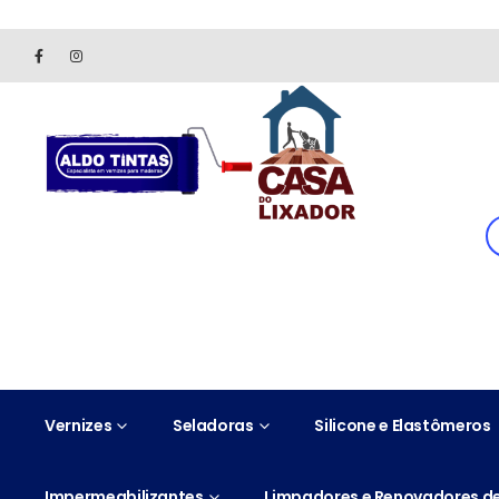
Site somente para consulta de preços. Vendas somente pelo 
Vernizes
Seladoras
Silicone e Elastômeros
Impermeabilizantes
Limpadores e Renovadores de