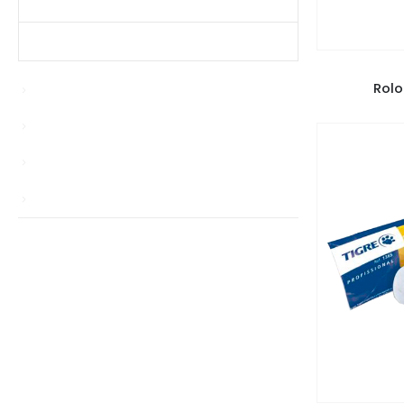
Produtos Mais Vendidos
Contato
PI
Rolo
Enablers
news
Sem categoria
TS