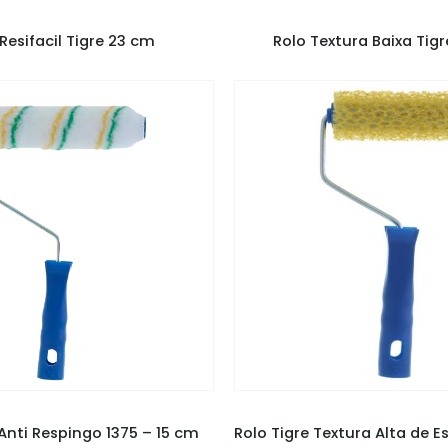
NCÉIS E ROLOS
,
ROLO TIGRE
PINCÉIS E ROLOS
,
ROLO TI
Resifacil Tigre 23 cm
Rolo Textura Baixa Tig
NCÉIS E ROLOS
,
ROLO TIGRE
PINCÉIS E ROLOS
,
ROLO TI
 Anti Respingo 1375 – 15 cm