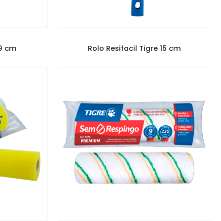
GRE
PINCÉIS E ROLOS
,
ROLO TIGRE
 9 cm
Rolo Resifacil Tigre 15 cm