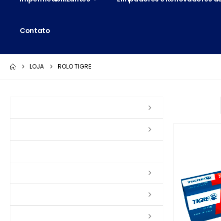
Contato
LOJA
ROLO TIGRE
Ordenar por:
Vernizes
Seladoras
Silicone e Elastômeros
Ceras
Tintas
Colas