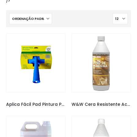
/>
CERAS W&W
,
FERRAMENTAS
,
LINHA W&W
CERAS
,
CERAS W&W
,
LINHA W&W
Aplica Fácil Pad Pintura Parede Tinta Verniz Passa Cera W&W
W&W Cera Resistente Acentinada 1L