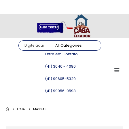
Site somente para consulta de preços. Vendas somente pelo
WhatsApp!
Entre em Contato,
(41) 3040 - 4080
(41) 99605-5329
(41) 99956-0598
LOJA
MASSAS