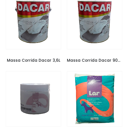
MASSA CORRIDA
,
MASSA CORRIDA DACAR
,
MASSAS
MASSA CORRIDA
,
MASSA CORRIDA DACAR
,
MAS
Massa Corrida Dacar 3,6L
Massa Corrida Dacar 900ml