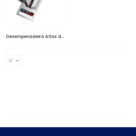
DESEMPENADEIRA ATLAS
,
DESEMPENADEIRAS
Desempenadeira Atlas de Aço temperado com Cabo Fechado 243
chinagardenreading.co.uk
Sem categoria
TS