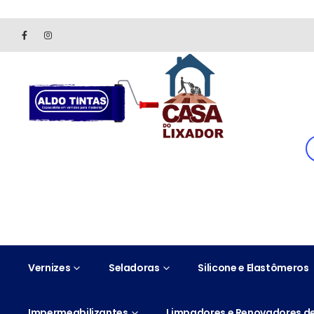
Site somente para consulta de preços. Vendas somente pelo 
Vernizes
Seladoras
Silicone e Elastômeros
Impermeabilizantes
Limpadores e Renovadores de