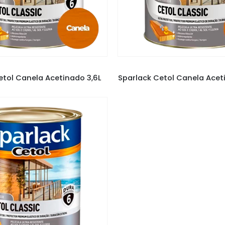
RNIZ SPARLACK
,
VERNIZES
VERNIZ SPARLACK
,
VERNI
etol Canela Acetinado 3,6L
Sparlack Cetol Canela Ace