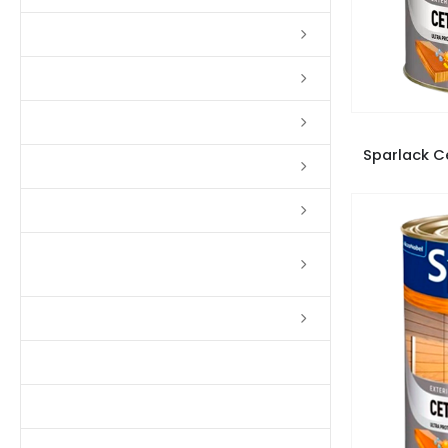
Lixas
Solventes
Complementos
VE
Sparlack C
Massas
Impermeabilizantes
Limpadores e Renovadores de
Piso de Madeira
Fitas
Produtos p/ Limpeza
Parquet de Imbuía