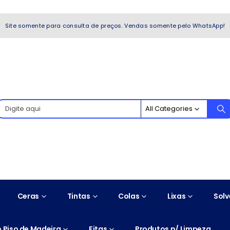
WhatsApp!
Site somente para consulta de preços. Vendas somente pelo WhatsApp!
All Categories
Ceras
Tintas
Colas
Lixas
Solv
 Piso de Madeira
Fitas
Produtos p/ Limpeza