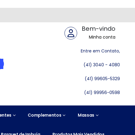
Bem-vindo
Minha conta
Entre em Contato,
(41) 3040 - 4080
(41) 99605-5329
(41) 99956-0598
entes
Complementos
Massas
Parquet de Imbuía
Produtos Mais Vendidos