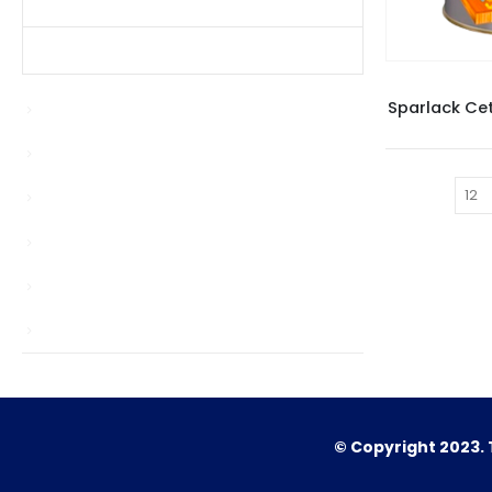
Produtos Mais Vendidos
Contato
VE
Sparlack Ce
Bypasser
Enablers
Mostrar:
news
Sem categoria
TS
Unlocks
© Copyright 2023. 