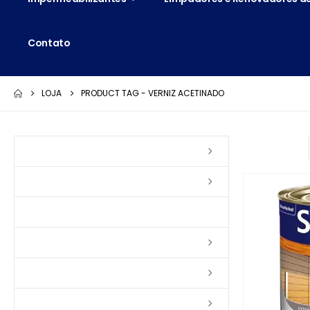
Contato
LOJA
PRODUCT TAG -
VERNIZ ACETINADO
Ordenar por:
Vernizes
Seladoras
Silicone e Elastômeros
Ceras
Tintas
Colas