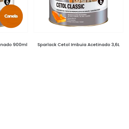
ZES
VERNIZ SPARLACK
,
VERNIZES
tinado 900ml
Sparlack Cetol Imbuia Acetinado 3,6L