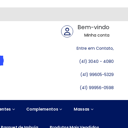
Bem-vindo
Minha conta
Entre em Contato,
(41) 3040 - 4080
(41) 99605-5329
(41) 99956-0598
entes
Complementos
Massas
Parquet de Imbuía
Produtos Mais Vendidos