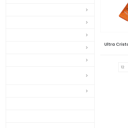
Lixas
Solventes
Complementos
Ultra Crist
Massas
Impermeabilizantes
Mostrar:
Limpadores e Renovadores de
Piso de Madeira
Fitas
Produtos p/ Limpeza
Parquet de Imbuía