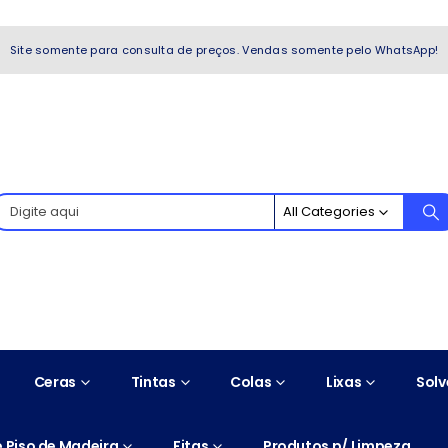
WhatsApp!
Site somente para consulta de preços. Vendas somente pelo WhatsApp!
All Categories
Ceras
Tintas
Colas
Lixas
Solv
 Piso de Madeira
Fitas
Produtos p/ Limpeza