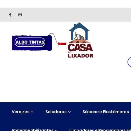
Site somente para consulta de preços. Vendas somente pelo 
Vernizes
Seladoras
Silicone e Elastômeros
Impermeabilizantes
Limpadores e Renovadores de