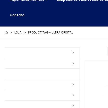
Contato
LOJA
PRODUCT TAG -
ULTRA CRISTAL
Ordenar por:
Vernizes
Seladoras
Silicone e Elastômeros
Ceras
Tintas
Colas