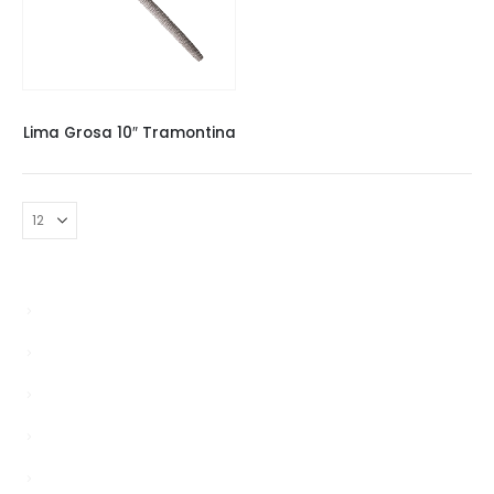
COMPLEMENTOS
,
FERRAMENTAS
Lima Grosa 10″ Tramontina
Bypasser
chinagardenreading.co.uk
Enablers
news
Sem categoria