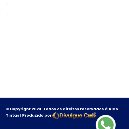
Bypasser
chinagardenreading.co.uk
Enablers
news
Public
Sem categoria
TS
Unlocks
© Copyright 2023. Todos os direitos reservados à Aldo
Tintas | Produzido por