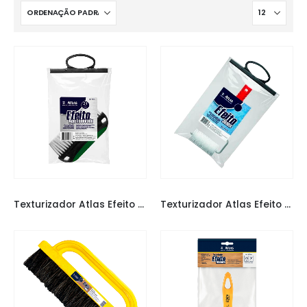
TEXTURIZADOR ATLAS
,
TEXTURIZADORES
TEXTURIZADOR ATLAS
,
TEXTURIZADORES
Texturizador Atlas Efeito de Aço Escovado
Texturizador Atlas Efeito Jeans 9cm