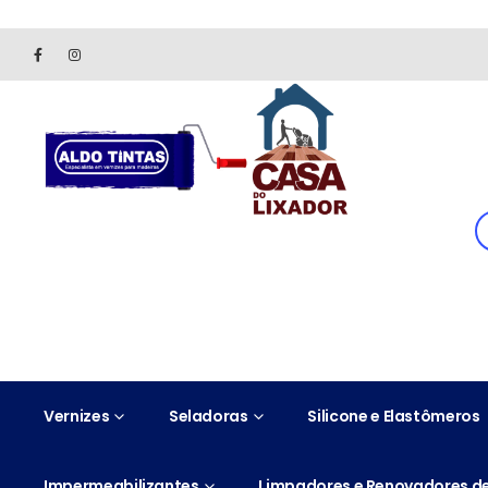
Site somente para consulta de preços. Vendas somente pelo 
Vernizes
Seladoras
Silicone e Elastômeros
Impermeabilizantes
Limpadores e Renovadores de