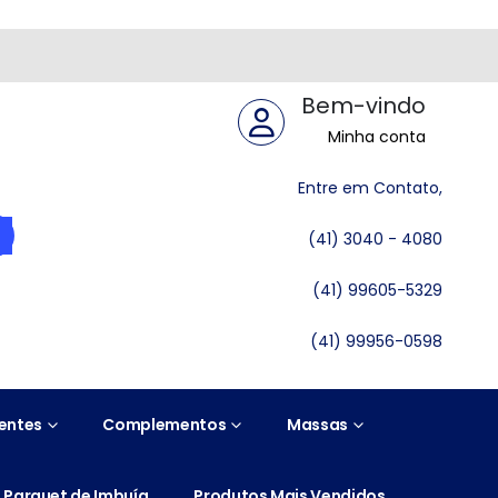
Bem-vindo
Minha conta
Entre em Contato,
(41) 3040 - 4080
(41) 99605-5329
(41) 99956-0598
entes
Complementos
Massas
Parquet de Imbuía
Produtos Mais Vendidos