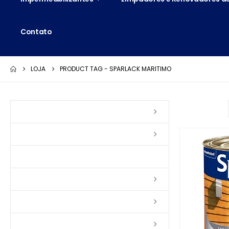
Contato
LOJA
PRODUCT TAG -
SPARLACK MARITIMO
Ordenar por:
Vernizes
Seladoras
Silicone e Elastômeros
Ceras
Tintas
Colas