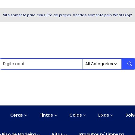
WhatsApp!
Site somente para consulta de preços. Vendas somente pelo WhatsApp!
All Categories
Ceras
Tintas
Colas
Lixas
Solv
 Piso de Madeira
Fitas
Produtos p/ Limpeza