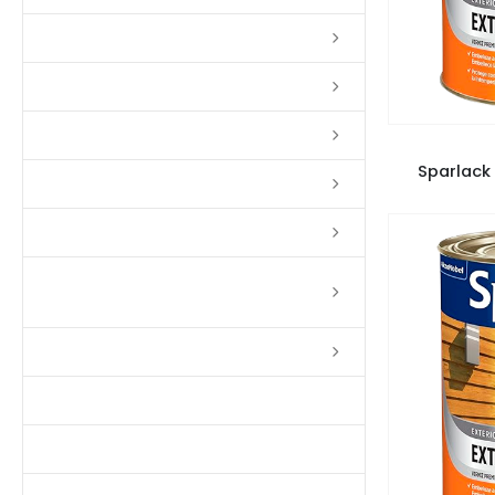
Lixas
Solventes
Complementos
VE
Sparlack
Massas
Impermeabilizantes
Limpadores e Renovadores de
Piso de Madeira
Fitas
Produtos p/ Limpeza
Parquet de Imbuía