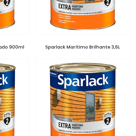
ZES
VERNIZ SPARLACK
,
VERNIZES
nado 900ml
Sparlack Marítimo Brilhante 3,6L