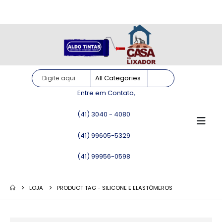
Site somente para consulta de preços. Vendas somente pelo
WhatsApp!
Entre em Contato,
(41) 3040 - 4080
(41) 99605-5329
(41) 99956-0598
LOJA
PRODUCT TAG -
SILICONE E ELASTÔMEROS