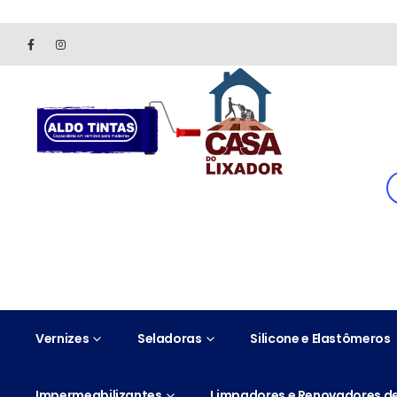
Site somente para consulta de preços. Vendas somente pelo 
Vernizes
Seladoras
Silicone e Elastômeros
Impermeabilizantes
Limpadores e Renovadores de