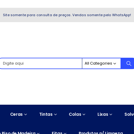
WhatsApp!
Site somente para consulta de preços. Vendas somente pelo WhatsApp!
All Categories
Ceras
Tintas
Colas
Lixas
Solv
 Piso de Madeira
Fitas
Produtos p/ Limpeza