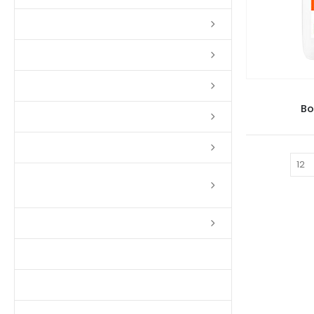
Lixas
Solventes
Complementos
Bo
Massas
Impermeabilizantes
Mostrar:
Limpadores e Renovadores de
Piso de Madeira
Fitas
Produtos p/ Limpeza
Parquet de Imbuía