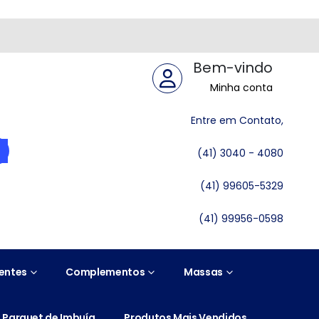
Bem-vindo
Minha conta
Entre em Contato,
(41) 3040 - 4080
(41) 99605-5329
(41) 99956-0598
entes
Complementos
Massas
Parquet de Imbuía
Produtos Mais Vendidos