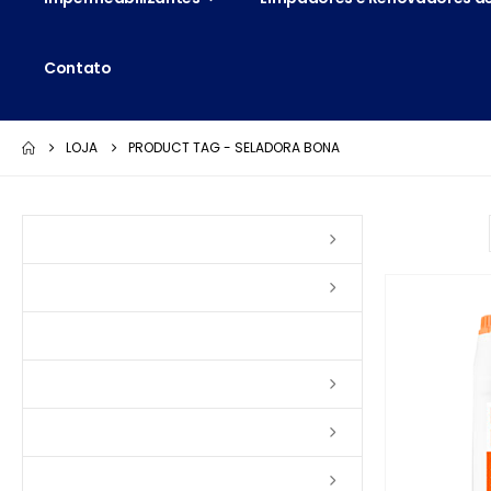
Contato
LOJA
PRODUCT TAG -
SELADORA BONA
Ordenar por:
Vernizes
Seladoras
Silicone e Elastômeros
Ceras
Tintas
Colas