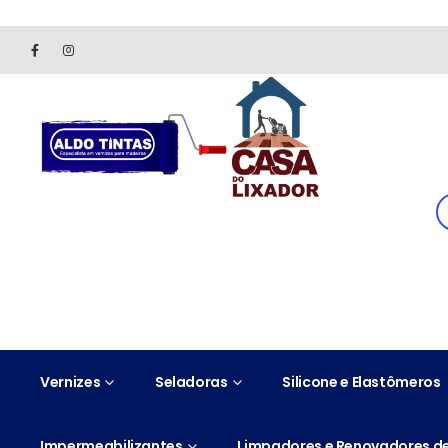
Site somente para consulta de preços. Vendas somente pelo 
Vernizes
Seladoras
Silicone e Elastômeros
Impermeabilizantes
Limpadores e Renovadores de