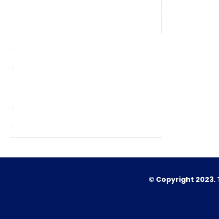
Produtos Mais Vendidos
Contato
Enablers
news
Sem categoria
TS
Unlocks
© Copyright 2023. 