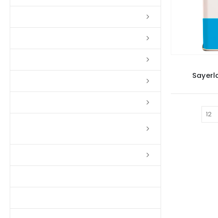
Lixas
Solventes
Complementos
VERNIZ 
Sayerl
Massas
Impermeabilizantes
Mostrar:
Limpadores e Renovadores de
Piso de Madeira
Fitas
Produtos p/ Limpeza
Parquet de Imbuía