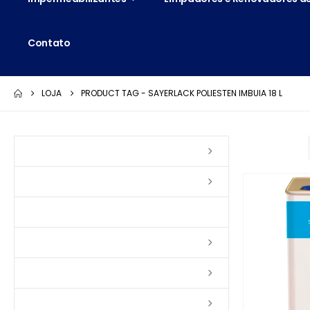
Contato
LOJA
PRODUCT TAG -
SAYERLACK POLIESTEN IMBUIA 18 L
Ordenar por:
Vernizes
Seladoras
Silicone e Elastômeros
Ceras
Tintas
Colas