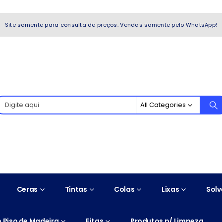
WhatsApp!
Site somente para consulta de preços. Vendas somente pelo WhatsApp!
All Categories
Ceras
Tintas
Colas
Lixas
Solv
 Piso de Madeira
Fitas
Produtos p/ Limpeza