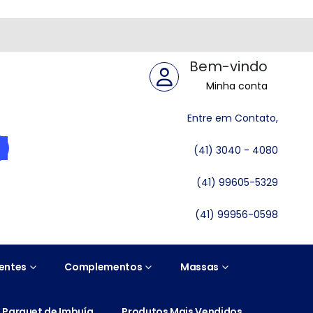
Bem-vindo
Minha conta
Entre em Contato,
(41) 3040 - 4080
(41) 99605-5329
(41) 99956-0598
entes
Complementos
Massas
Parquet de Imbuía
Produtos Mais Vendidos