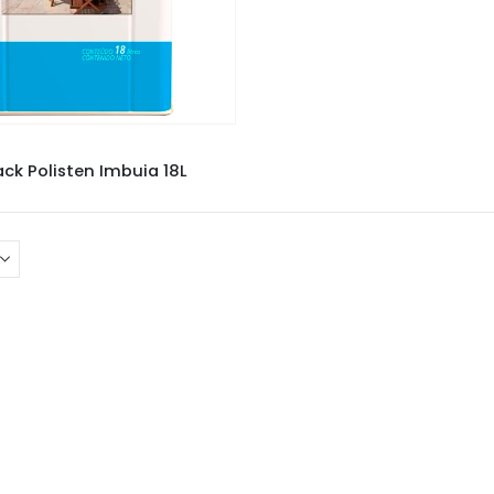
SAYERLACK
,
VERNIZES
,
VERNIZES
ack Polisten Imbuia 18L