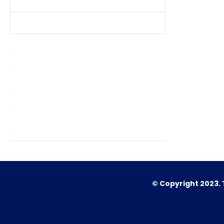
Produtos Mais Vendidos
Contato
Enablers
news
Sem categoria
TS
Unlocks
© Copyright 2023. 