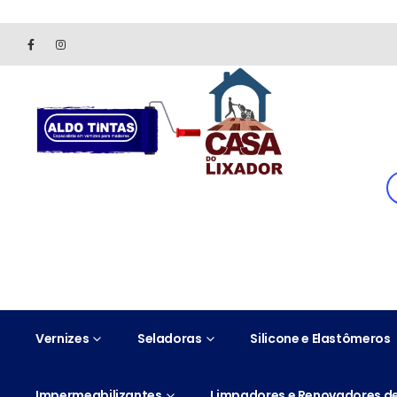
Site somente para consulta de preços. Vendas somente pelo 
Vernizes
Seladoras
Silicone e Elastômeros
Impermeabilizantes
Limpadores e Renovadores de