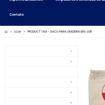
Contato
LOJA
PRODUCT TAG -
SACO PARA LIXADEIRA BIG JOB
Ordenar por:
Vernizes
Seladoras
Silicone e Elastômeros
Ceras
Tintas
Colas