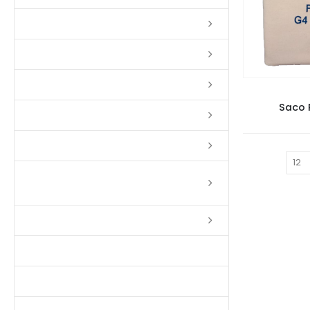
Lixas
Solventes
Complementos
Saco 
Massas
Impermeabilizantes
Mostrar:
Limpadores e Renovadores de
Piso de Madeira
Fitas
Produtos p/ Limpeza
Parquet de Imbuía