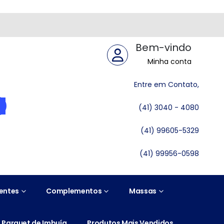
Bem-vindo
Minha conta
Entre em Contato,
(41) 3040 - 4080
(41) 99605-5329
(41) 99956-0598
entes
Complementos
Massas
Parquet de Imbuía
Produtos Mais Vendidos