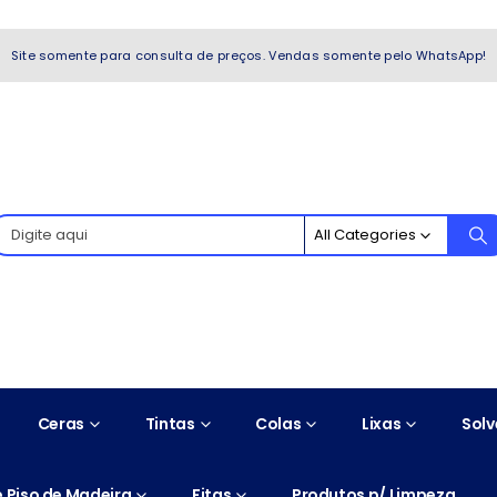
WhatsApp!
Site somente para consulta de preços. Vendas somente pelo WhatsApp!
All Categories
Ceras
Tintas
Colas
Lixas
Solv
 Piso de Madeira
Fitas
Produtos p/ Limpeza