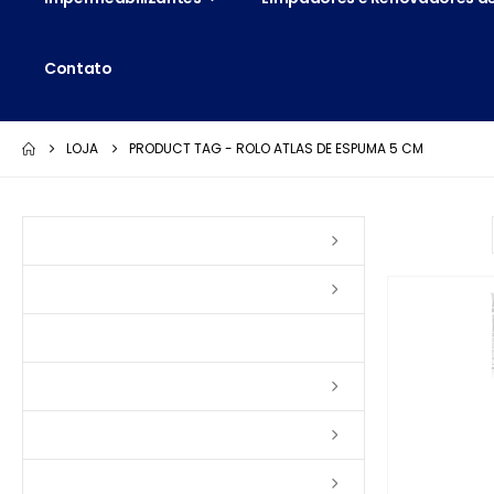
Contato
LOJA
PRODUCT TAG -
ROLO ATLAS DE ESPUMA 5 CM
Ordenar por:
Vernizes
Seladoras
Silicone e Elastômeros
Ceras
Tintas
Colas