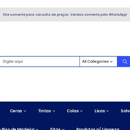
WhatsApp!
Site somente para consulta de preços. Vendas somente pelo WhatsApp!
All Categories
Ceras
Tintas
Colas
Lixas
Solv
 Piso de Madeira
Fitas
Produtos p/ Limpeza