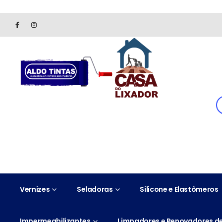
Site somente para consulta de preços. Vendas somente pelo 
Vernizes
Seladoras
Silicone e Elastômeros
Impermeabilizantes
Limpadores e Renovadores de