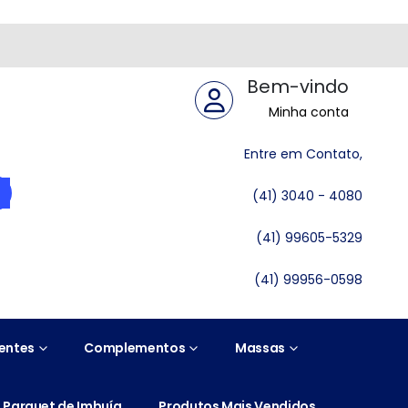
Bem-vindo
Minha conta
Entre em Contato,
(41) 3040 - 4080
(41) 99605-5329
(41) 99956-0598
entes
Complementos
Massas
Parquet de Imbuía
Produtos Mais Vendidos