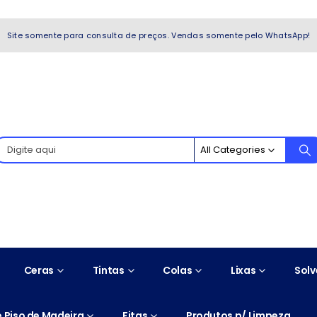
WhatsApp!
Site somente para consulta de preços. Vendas somente pelo WhatsApp!
All Categories
Ceras
Tintas
Colas
Lixas
Solv
 Piso de Madeira
Fitas
Produtos p/ Limpeza