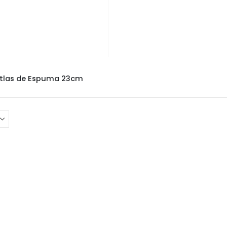
NCÉIS E ROLOS
,
ROLO ATLAS
Atlas de Espuma 23cm