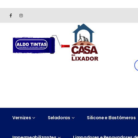
Site somente para consulta de preços. Vendas somente pelo 
Vernizes
Seladoras
Silicone e Elastômeros
Impermeabilizantes
Limpadores e Renovadores de