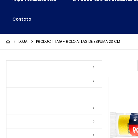
Contato
LOJA
PRODUCT TAG -
ROLO ATLAS DE ESPUMA 23 CM
Ordenar por:
Vernizes
Seladoras
Silicone e Elastômeros
Ceras
Tintas
Colas