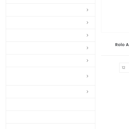
Lixas
Solventes
Complementos
PI
Rolo 
Massas
Impermeabilizantes
Mostrar:
Limpadores e Renovadores de
Piso de Madeira
Fitas
Produtos p/ Limpeza
Parquet de Imbuía