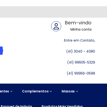
Bem-vindo
Minha conta
Entre em Contato,
(41) 3040 - 4080
(41) 99605-5329
(41) 99956-0598
entes
Complementos
Massas
Parquet de Imbuía
Produtos Mais Vendidos