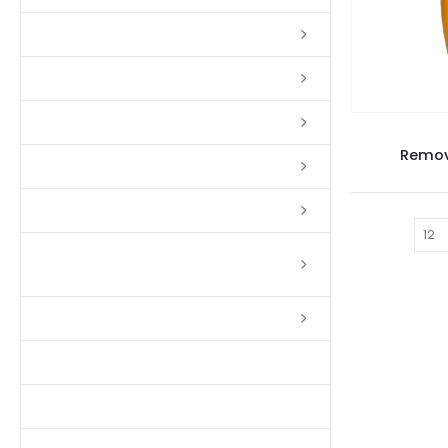
Lixas
Solventes
Complementos
Remov
Massas
Impermeabilizantes
Mostrar:
Limpadores e Renovadores de
Piso de Madeira
Fitas
Produtos p/ Limpeza
Parquet de Imbuía