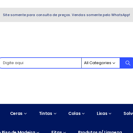
WhatsApp!
Site somente para consulta de preços. Vendas somente pelo WhatsApp!
All Categories
Ceras
Tintas
Colas
Lixas
Solv
 Piso de Madeira
Fitas
Produtos p/ Limpeza