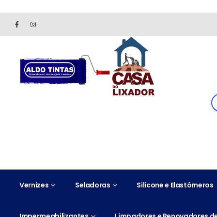
Site somente para consulta de preços. Vendas somente pelo 
Vernizes
Seladoras
Silicone e Elastômeros
Impermeabilizantes
Limpadores e Renovadores de