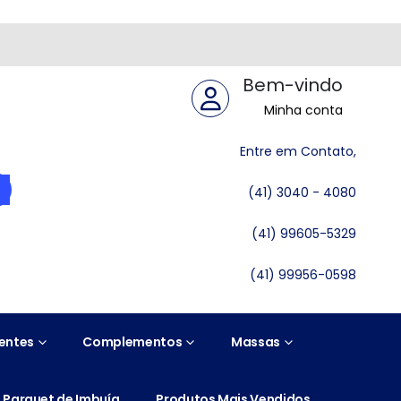
Bem-vindo
Minha conta
Entre em Contato,
(41) 3040 - 4080
(41) 99605-5329
(41) 99956-0598
entes
Complementos
Massas
Parquet de Imbuía
Produtos Mais Vendidos