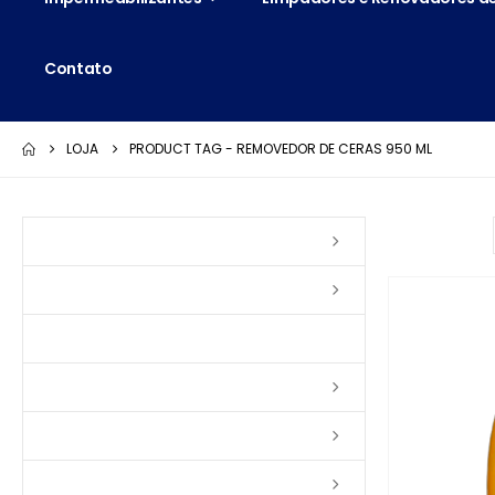
Contato
LOJA
PRODUCT TAG -
REMOVEDOR DE CERAS 950 ML
Ordenar por:
Vernizes
Seladoras
Silicone e Elastômeros
Ceras
Tintas
Colas