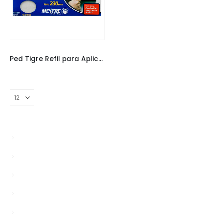
PED TIGRE
Ped Tigre Refil para Aplicador de Tinta 2136 23cm
Bypasser
Enablers
news
Sem categoria
TS