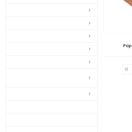
Lixas
Solventes
Complementos
Pap
Massas
Impermeabilizantes
Mostrar:
Limpadores e Renovadores de
Piso de Madeira
Fitas
Produtos p/ Limpeza
Parquet de Imbuía