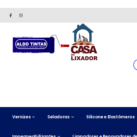
Site somente para consulta de preços. Vendas somente pelo 
Vernizes
Seladoras
Silicone e Elastômeros
Impermeabilizantes
Limpadores e Renovadores de