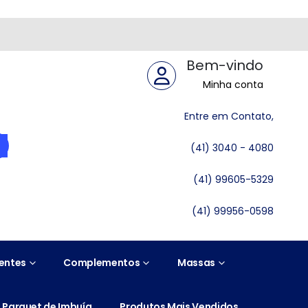
Bem-vindo
Minha conta
Entre em Contato,
(41) 3040 - 4080
(41) 99605-5329
(41) 99956-0598
entes
Complementos
Massas
Parquet de Imbuía
Produtos Mais Vendidos