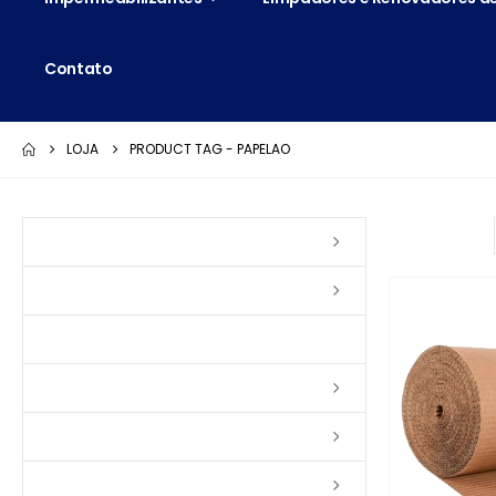
Contato
LOJA
PRODUCT TAG -
PAPELAO
Ordenar por:
Vernizes
Seladoras
Silicone e Elastômeros
Ceras
Tintas
Colas