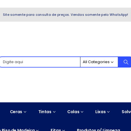
WhatsApp!
Site somente para consulta de preços. Vendas somente pelo WhatsApp!
All Categories
Ceras
Tintas
Colas
Lixas
Solv
 Piso de Madeira
Fitas
Produtos p/ Limpeza