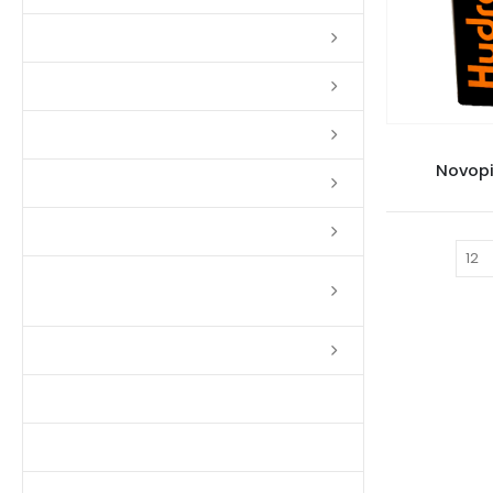
Lixas
Solventes
Complementos
Novopi
Massas
Impermeabilizantes
Mostrar:
Limpadores e Renovadores de
Piso de Madeira
Fitas
Produtos p/ Limpeza
Parquet de Imbuía