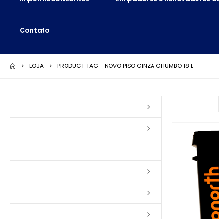
Contato
LOJA
PRODUCT TAG -
NOVO PISO CINZA CHUMBO 18 L
Ordenar por:
Vernizes
Seladoras
Silicone e Elastômeros
Ceras
Tintas
Colas