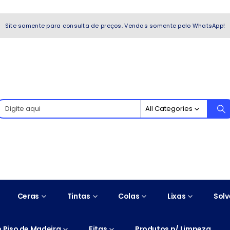
WhatsApp!
Site somente para consulta de preços. Vendas somente pelo WhatsApp!
All Categories
Ceras
Tintas
Colas
Lixas
Solv
 Piso de Madeira
Fitas
Produtos p/ Limpeza