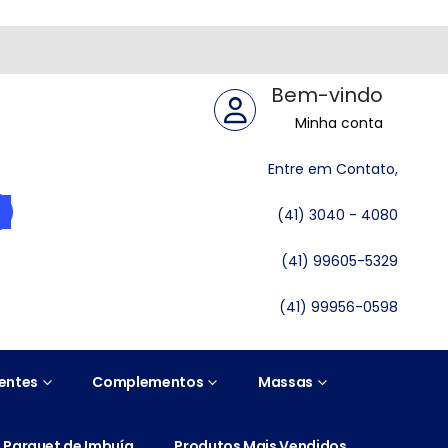
Bem-vindo
Minha conta
Entre em Contato,
(41) 3040 - 4080
(41) 99605-5329
(41) 99956-0598
entes
Complementos
Massas
Parquet de Imbuía
Produtos Mais Vendidos