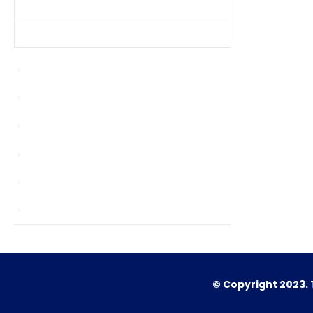
Produtos Mais Vendidos
Contato
Bypasser
chinagardenreading.co.uk
Enablers
news
Sem categoria
TS
© Copyright 2023. 