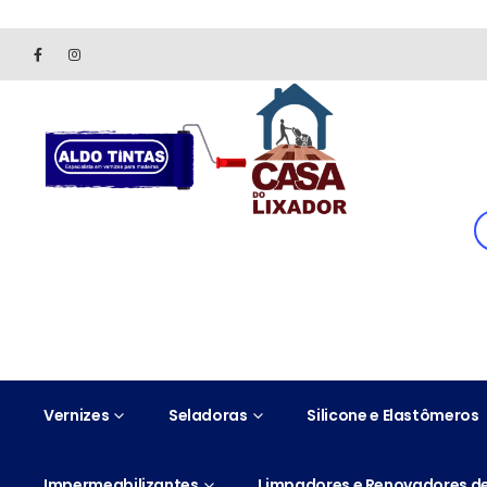
Site somente para consulta de preços. Vendas somente pelo 
Vernizes
Seladoras
Silicone e Elastômeros
Impermeabilizantes
Limpadores e Renovadores de