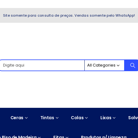
WhatsApp!
Site somente para consulta de preços. Vendas somente pelo WhatsApp!
All Categories
Ceras
Tintas
Colas
Lixas
Solv
 Piso de Madeira
Fitas
Produtos p/ Limpeza