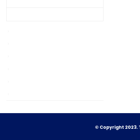
Produtos Mais Vendidos
Contato
Bypasser
chinagardenreading.co.uk
Enablers
news
Sem categoria
TS
© Copyright 2023. 