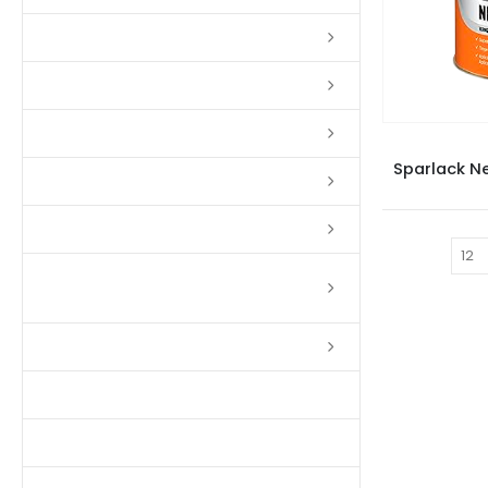
Lixas
Solventes
Complementos
VE
Sparlack Ne
Massas
Impermeabilizantes
Mostrar:
Limpadores e Renovadores de
Piso de Madeira
Fitas
Produtos p/ Limpeza
Parquet de Imbuía