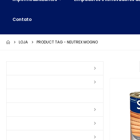
Contato
LOJA
PRODUCT TAG -
NEUTREX MOGNO
Ordenar por:
Vernizes
Seladoras
Silicone e Elastômeros
Ceras
Tintas
Colas