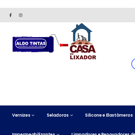
Site somente para consulta de preços. Vendas somente pelo 
Vernizes
Seladoras
Silicone e Elastômeros
Impermeabilizantes
Limpadores e Renovadores de