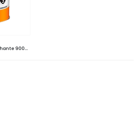
ZES
Sparlack Neutrex Mogno Brilhante 900ml