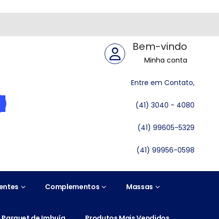
Bem-vindo
Minha conta
Entre em Contato,
(41) 3040 - 4080
(41) 99605-5329
(41) 99956-0598
entes
Complementos
Massas
Parquet de Imbuía
Produtos Mais Vendidos