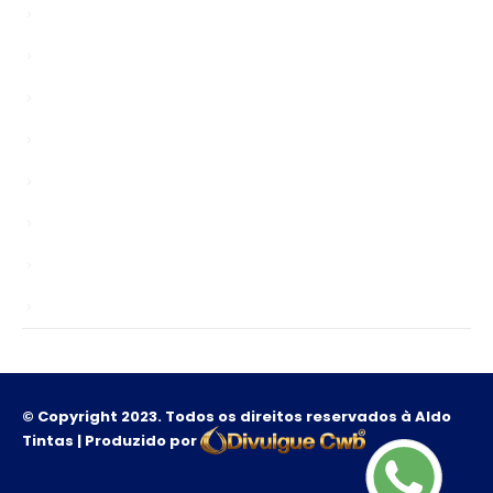
Bypasser
chinagardenreading.co.uk
Enablers
news
Public
Sem categoria
TS
Unlocks
© Copyright 2023. Todos os direitos reservados à Aldo
Tintas | Produzido por