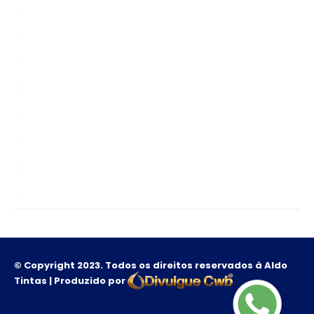
Bypasser
chinagardenreading.co.uk
Enablers
news
Public
Sem categoria
TS
Unlocks
© Copyright 2023. Todos os direitos reservados à Aldo
Tintas | Produzido por