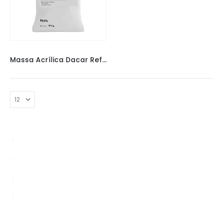
MASSA ACRÍLICA
,
MASSA ACRÍLICA DACAR
,
MASSAS
Massa Acrílica Dacar Refil 15KG
Bypasser
Enablers
news
Sem categoria
TS