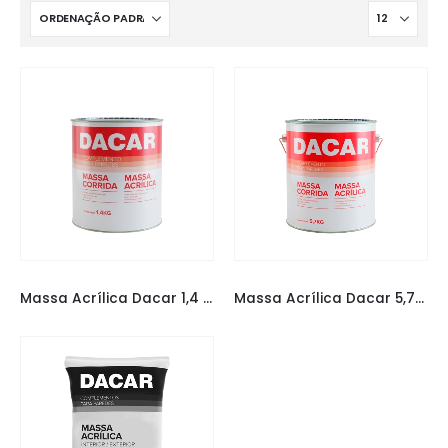
MASSA ACRÍLICA
,
MASSA ACRÍLICA DACAR
,
MASSAS
MASSA ACRÍLICA
,
MASSA ACRÍLICA DACAR
,
MAS
Massa Acrílica Dacar 1,4 KG
Massa Acrílica Dacar 5,7KG