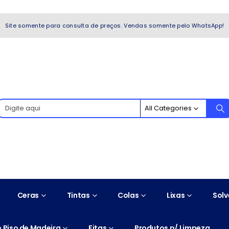
WhatsApp!
Site somente para consulta de preços. Vendas somente pelo WhatsApp!
All Categories
Ceras
Tintas
Colas
Lixas
Solv
 Piso de Madeira
Fitas
Produtos p/ Limpeza