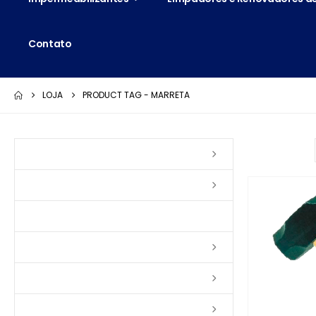
Contato
LOJA
PRODUCT TAG -
MARRETA
Ordenar por:
Vernizes
Seladoras
Silicone e Elastômeros
Ceras
Tintas
Colas