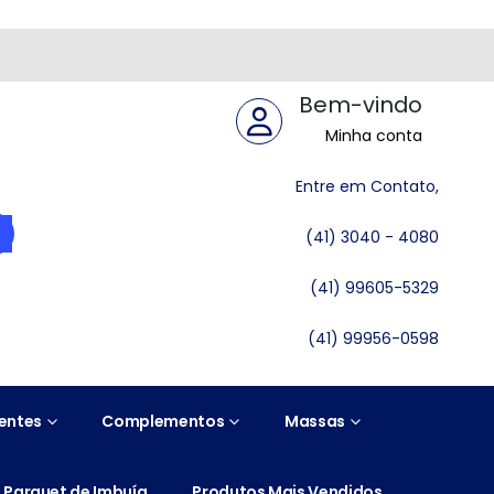
Bem-vindo
Minha conta
Entre em Contato,
(41) 3040 - 4080
(41) 99605-5329
(41) 99956-0598
entes
Complementos
Massas
Parquet de Imbuía
Produtos Mais Vendidos