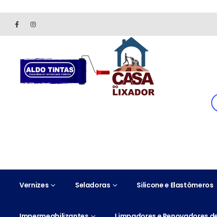
Site somente para consulta de preços. Vendas somente pelo 
Vernizes
Seladoras
Silicone e Elastômeros
Impermeabilizantes
Limpadores e Renovadores de