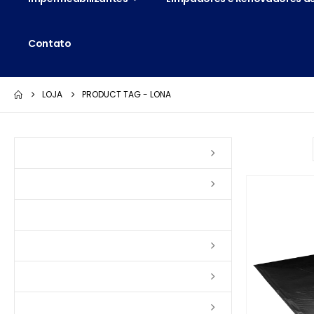
Contato
LOJA
PRODUCT TAG -
LONA
Ordenar por:
Vernizes
Seladoras
Silicone e Elastômeros
Ceras
Tintas
Colas