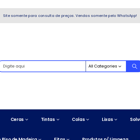
WhatsApp!
Site somente para consulta de preços. Vendas somente pelo WhatsApp!
All Categories
Ceras
Tintas
Colas
Lixas
Solv
 Piso de Madeira
Fitas
Produtos p/ Limpeza