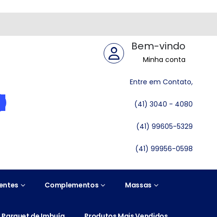
Bem-vindo
Minha conta
Entre em Contato,
(41) 3040 - 4080
(41) 99605-5329
(41) 99956-0598
entes
Complementos
Massas
Parquet de Imbuía
Produtos Mais Vendidos