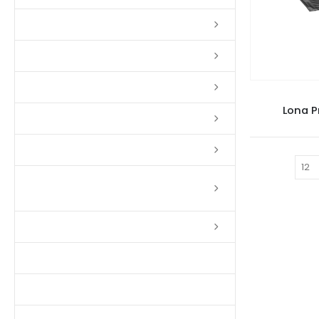
Lixas
Solventes
Complementos
Lona P
Massas
Impermeabilizantes
Mostrar:
Limpadores e Renovadores de
Piso de Madeira
Fitas
Produtos p/ Limpeza
Parquet de Imbuía