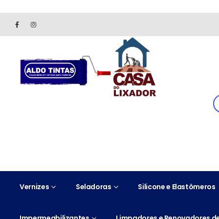
Site somente para consulta de preços. Vendas somente pelo 
Vernizes
Seladoras
Silicone e Elastômeros
Impermeabilizantes
Limpadores e Renovadores de