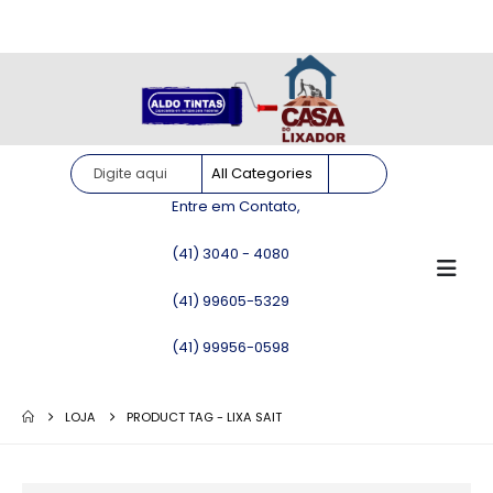
Site somente para consulta de preços. Vendas somente pelo
WhatsApp!
Entre em Contato,
(41) 3040 - 4080
(41) 99605-5329
(41) 99956-0598
LOJA
PRODUCT TAG -
LIXA SAIT