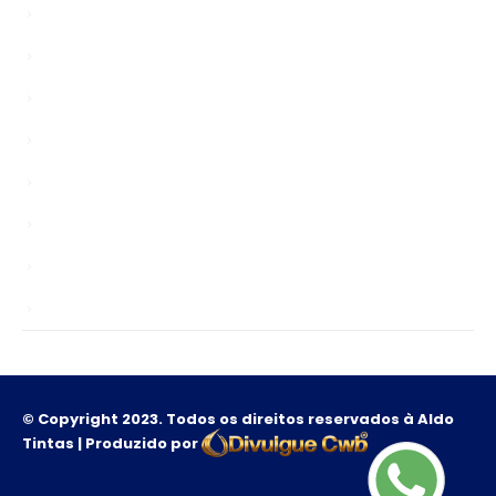
Bypasser
chinagardenreading.co.uk
Enablers
news
Public
Sem categoria
TS
Unlocks
© Copyright 2023. Todos os direitos reservados à Aldo
Tintas | Produzido por