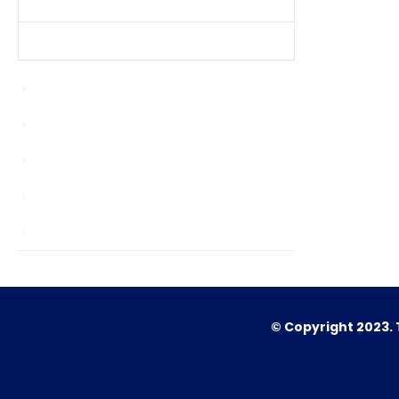
Produtos Mais Vendidos
Contato
Bypasser
chinagardenreading.co.uk
news
Sem categoria
TS
© Copyright 2023. 