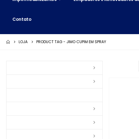
Contato
LOJA
PRODUCT TAG -
JIMO CUPIM EM SPRAY
Ordenar por:
Vernizes
Seladoras
Silicone e Elastômeros
Ceras
Tintas
Colas