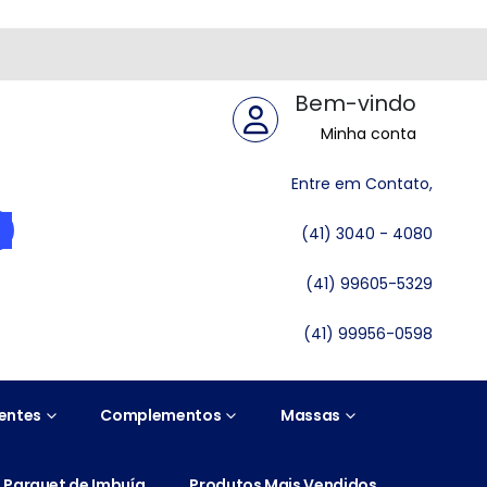
Bem-vindo
Minha conta
Entre em Contato,
(41) 3040 - 4080
(41) 99605-5329
(41) 99956-0598
entes
Complementos
Massas
Parquet de Imbuía
Produtos Mais Vendidos