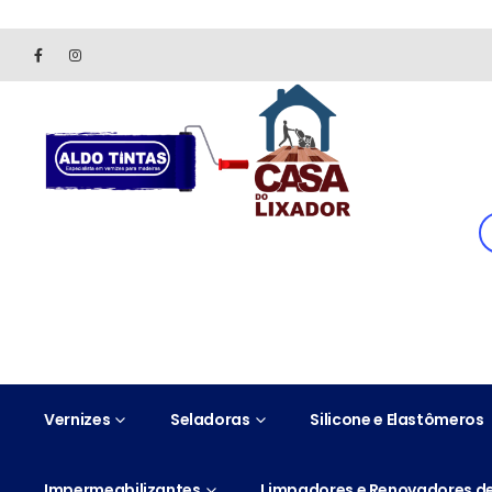
Site somente para consulta de preços. Vendas somente pelo 
Vernizes
Seladoras
Silicone e Elastômeros
Impermeabilizantes
Limpadores e Renovadores de