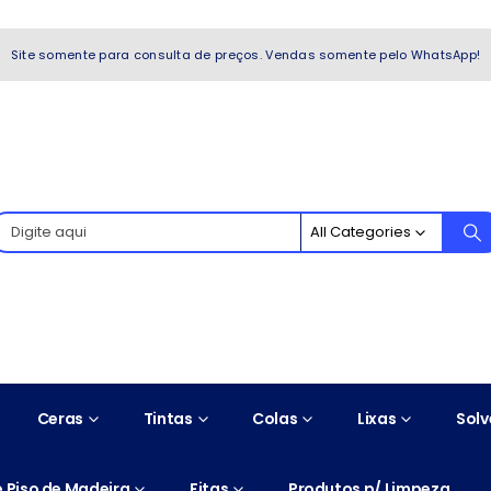
WhatsApp!
Site somente para consulta de preços. Vendas somente pelo WhatsApp!
All Categories
Ceras
Tintas
Colas
Lixas
Solv
 Piso de Madeira
Fitas
Produtos p/ Limpeza