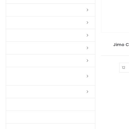
Lixas
Solventes
Complementos
C
Jimo C
Massas
Impermeabilizantes
Mostrar:
Limpadores e Renovadores de
Piso de Madeira
Fitas
Produtos p/ Limpeza
Parquet de Imbuía