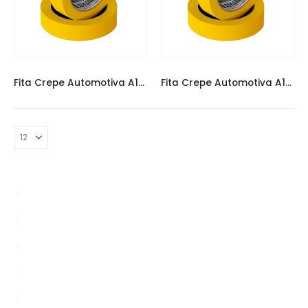
FITAS
,
FITAS ADERE
FITAS
,
FITAS ADERE
Fita Crepe Automotiva A128RA 18× 40
Fita Crepe Automotiva A128RA 24 X 40m
Enablers
news
Sem categoria
TS
Unlocks