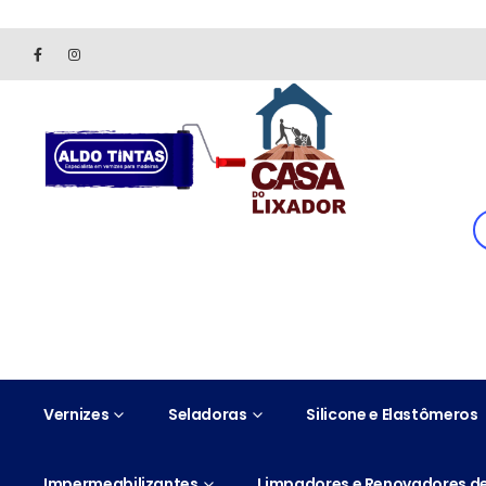
Site somente para consulta de preços. Vendas somente pelo 
Vernizes
Seladoras
Silicone e Elastômeros
Impermeabilizantes
Limpadores e Renovadores de