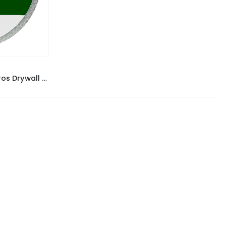
Fita Atlas Telada para Reparos Drywall e Gesso 10CMx5M