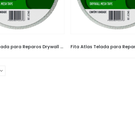
FITAS
,
FITAS ATLAS
FITAS
,
FITAS ATLAS
Fita Atlas Telada para Reparos Drywall e Gesso 10CMx20M