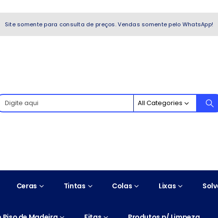
WhatsApp!
Site somente para consulta de preços. Vendas somente pelo WhatsApp!
All Categories
Ceras
Tintas
Colas
Lixas
Solv
 Piso de Madeira
Fitas
Produtos p/ Limpeza