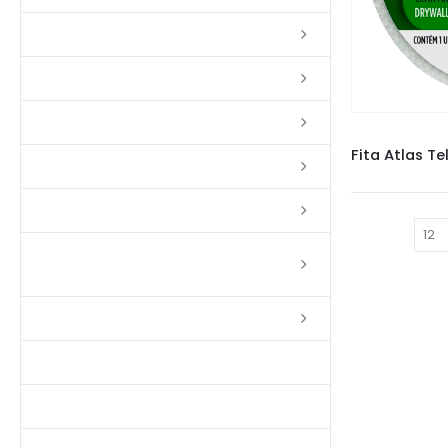
Lixas
Solventes
Complementos
Massas
Impermeabilizantes
Mostrar:
Limpadores e Renovadores de
Piso de Madeira
Fitas
Produtos p/ Limpeza
Parquet de Imbuía