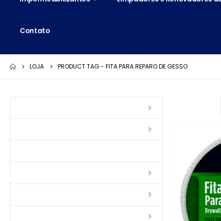
Contato
LOJA
PRODUCT TAG -
FITA PARA REPARO DE GESSO
Ordenar por:
Vernizes
Seladoras
Silicone e Elastômeros
Ceras
Tintas
Colas