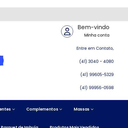
Bem-vindo
Minha conta
Entre em Contato,
(41) 3040 - 4080
(41) 99605-5329
(41) 99956-0598
entes
Complementos
Massas
Parquet de Imbuía
Produtos Mais Vendidos