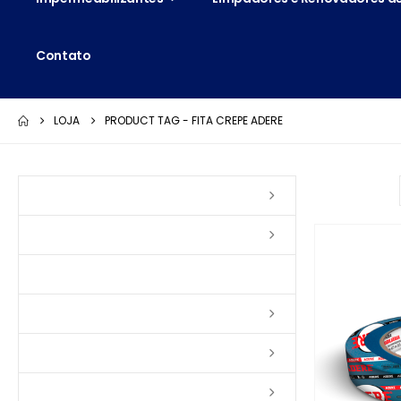
Contato
LOJA
PRODUCT TAG -
FITA CREPE ADERE
Ordenar por:
Vernizes
Seladoras
Silicone e Elastômeros
Ceras
Tintas
Colas