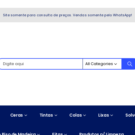
WhatsApp!
Site somente para consulta de preços. Vendas somente pelo WhatsApp!
All Categories
Ceras
Tintas
Colas
Lixas
Solv
 Piso de Madeira
Fitas
Produtos p/ Limpeza