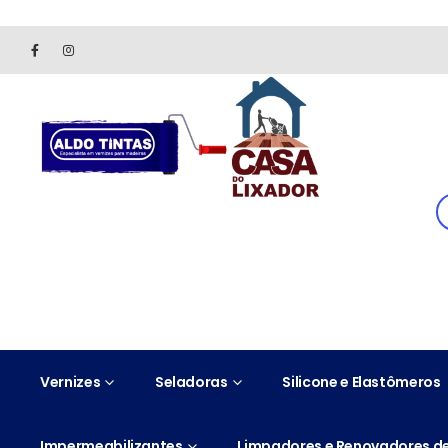
Site somente para consulta de preços. Vendas somente pelo 
Vernizes
Seladoras
Silicone e Elastômeros
Impermeabilizantes
Limpadores e Renovadores de