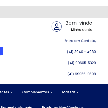
Bem-vindo
Minha conta
Entre em Contato,
(41) 3040 - 4080
(41) 99605-5329
(41) 99956-0598
entes
Complementos
Massas
Parquet de Imbuía
Produtos Mais Vendidos