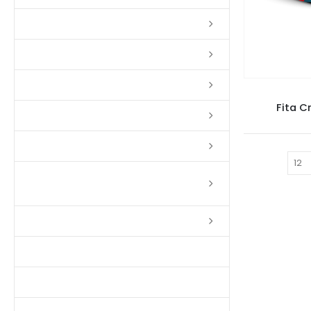
Lixas
Solventes
Complementos
Fita C
Massas
Impermeabilizantes
Mostrar:
Limpadores e Renovadores de
Piso de Madeira
Fitas
Produtos p/ Limpeza
Parquet de Imbuía