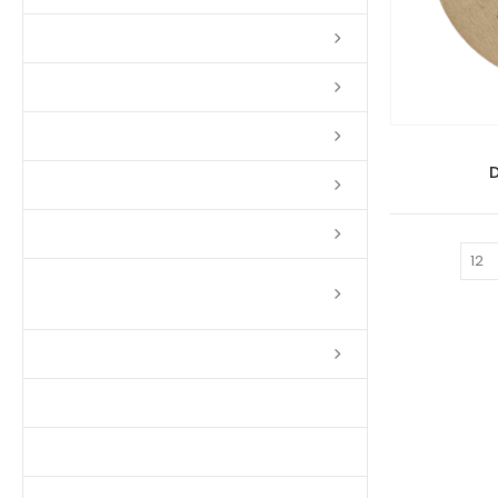
Lixas
Solventes
Complementos
D
Massas
Impermeabilizantes
Mostrar:
Limpadores e Renovadores de
Piso de Madeira
Fitas
Produtos p/ Limpeza
Parquet de Imbuía