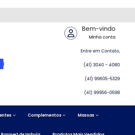
Bem-vindo
Minha conta
Entre em Contato,
(41) 3040 - 4080
(41) 99605-5329
(41) 99956-0598
entes
Complementos
Massas
Parquet de Imbuía
Produtos Mais Vendidos