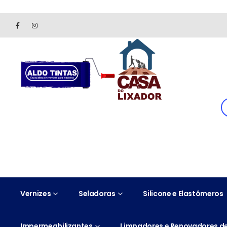
Site somente para consulta de preços. Vendas somente pelo 
Vernizes
Seladoras
Silicone e Elastômeros
Impermeabilizantes
Limpadores e Renovadores de