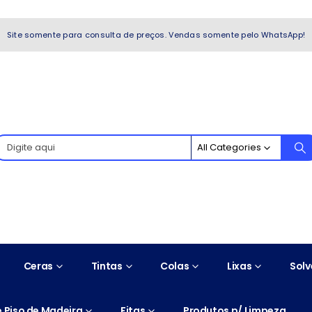
WhatsApp!
Site somente para consulta de preços. Vendas somente pelo WhatsApp!
All Categories
Ceras
Tintas
Colas
Lixas
Solv
 Piso de Madeira
Fitas
Produtos p/ Limpeza