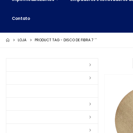
Contato
LOJA
PRODUCT TAG -
DISCO DE FIBRA 7 ´´
Ordenar por:
Vernizes
Seladoras
Silicone e Elastômeros
Ceras
Tintas
Colas