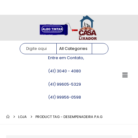
Site somente para consulta de preços. Vendas somente pelo
WhatsApp!
Entre em Contato,
(41) 3040 - 4080
(41) 99605-5329
(41) 99956-0598
LOJA
PRODUCT TAG -
DESEMPENADEIRA P.A.G