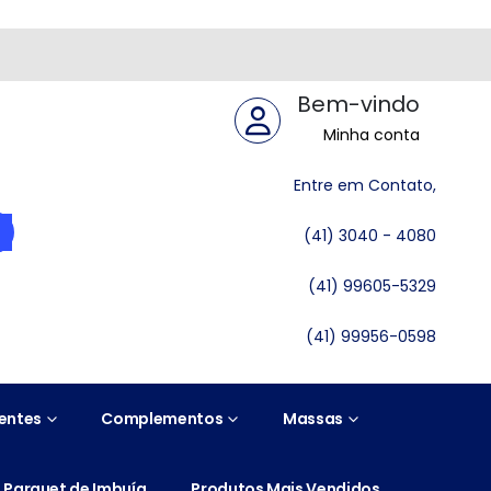
Bem-vindo
Minha conta
Entre em Contato,
(41) 3040 - 4080
(41) 99605-5329
(41) 99956-0598
entes
Complementos
Massas
Parquet de Imbuía
Produtos Mais Vendidos