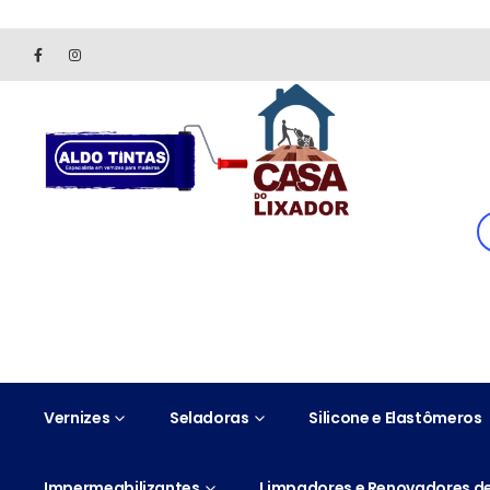
Site somente para consulta de preços. Vendas somente pelo 
Vernizes
Seladoras
Silicone e Elastômeros
Impermeabilizantes
Limpadores e Renovadores de