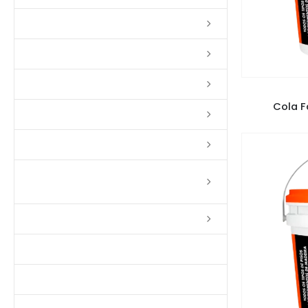
Lixas
Solventes
Complementos
Cola 
Massas
Impermeabilizantes
Limpadores e Renovadores de
Piso de Madeira
Fitas
Produtos p/ Limpeza
Parquet de Imbuía