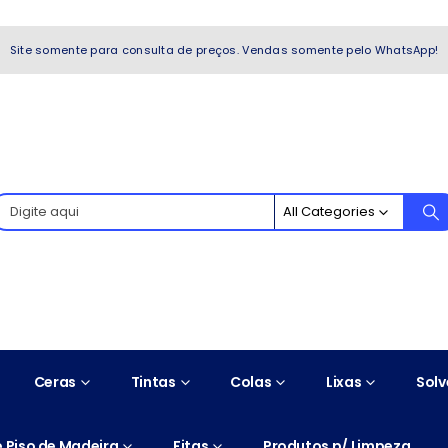
WhatsApp!
Site somente para consulta de preços. Vendas somente pelo WhatsApp!
All Categories
Ceras
Tintas
Colas
Lixas
Solv
 Piso de Madeira
Fitas
Produtos p/ Limpeza