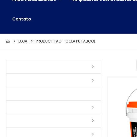
Contato
LOJA
PRODUCT TAG -
COLA PU FABCOL
Ordenar por:
Vernizes
Seladoras
Silicone e Elastômeros
Ceras
Tintas
Colas