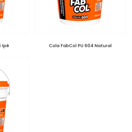
S
COLA PU FABCOL
,
COLAS
 Ipê
Cola FabCol PU 604 Natural