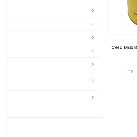
Lixas
Solventes
Complementos
Cera Max B
Massas
Impermeabilizantes
Mostrar:
Limpadores e Renovadores de
Piso de Madeira
Fitas
Produtos p/ Limpeza
Parquet de Imbuía