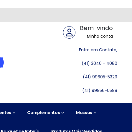
Bem-vindo
Minha conta
Entre em Contato,
(41) 3040 - 4080
(41) 99605-5329
(41) 99956-0598
entes
Complementos
Massas
Parquet de Imbuía
Produtos Mais Vendidos