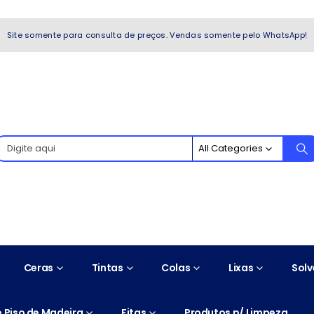
WhatsApp!
Site somente para consulta de preços. Vendas somente pelo WhatsApp!
All Categories
Ceras
Tintas
Colas
Lixas
Solv
 Piso de Madeira
Fitas
Produtos p/ Limpeza