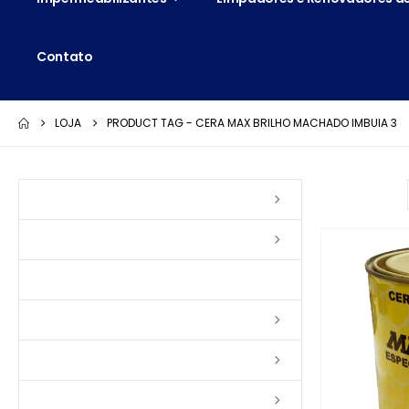
Contato
LOJA
PRODUCT TAG -
CERA MAX BRILHO MACHADO IMBUIA 3
Ordenar por:
Vernizes
Seladoras
Silicone e Elastômeros
Ceras
Tintas
Colas