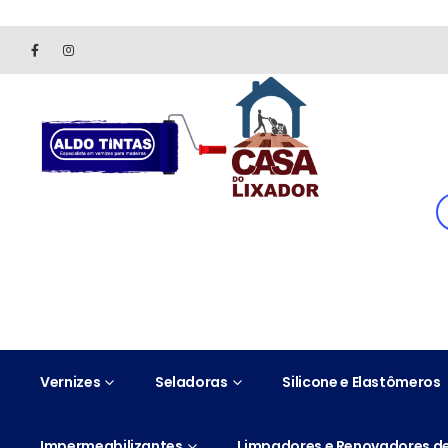
Site somente para consulta de preços. Vendas somente pelo 
Vernizes
Seladoras
Silicone e Elastômeros
Impermeabilizantes
Limpadores e Renovadores de