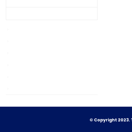
Produtos Mais Vendidos
Contato
Bypasser
Enablers
news
Sem categoria
TS
Unlocks
© Copyright 2023. 