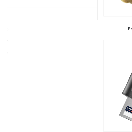
Produtos Mais Vendidos
Contato
BR
B
chinagardenreading.co.uk
Sem categoria
TS