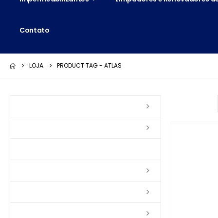
Contato
LOJA
PRODUCT TAG -
ATLAS
Ordenar por:
Vernizes
Seladoras
Silicone e Elastômeros
Ceras
Tintas
Colas