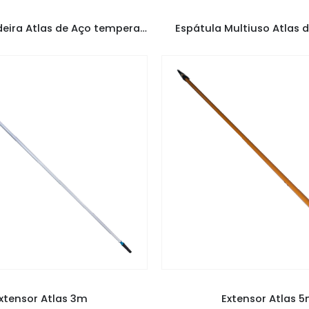
ADEIRA ATLAS
,
DESEMPENADEIRAS
ATLAS ESPATULA
,
ESPÁTU
Desempenadeira Atlas de Aço temperado com Cabo Fechado 243
Espátula Multiuso Atlas d
XTENSOR
,
EXTENSOR ATLAS
EXTENSOR
,
EXTENSOR ATL
xtensor Atlas 3m
Extensor Atlas 