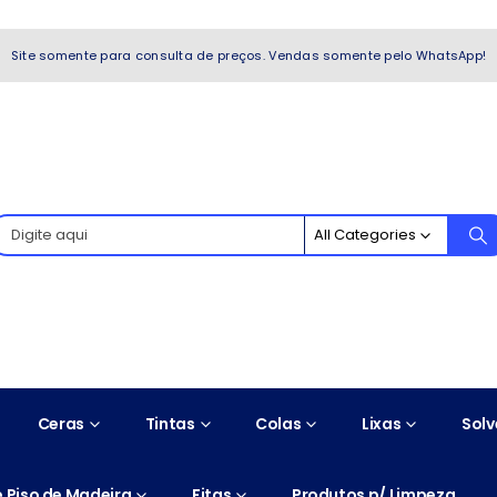
WhatsApp!
Site somente para consulta de preços. Vendas somente pelo WhatsApp!
All Categories
Ceras
Tintas
Colas
Lixas
Solv
 Piso de Madeira
Fitas
Produtos p/ Limpeza