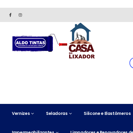
Site somente para consulta de preços. Vendas somente pelo 
Vernizes
Seladoras
Silicone e Elastômeros
Impermeabilizantes
Limpadores e Renovadores de