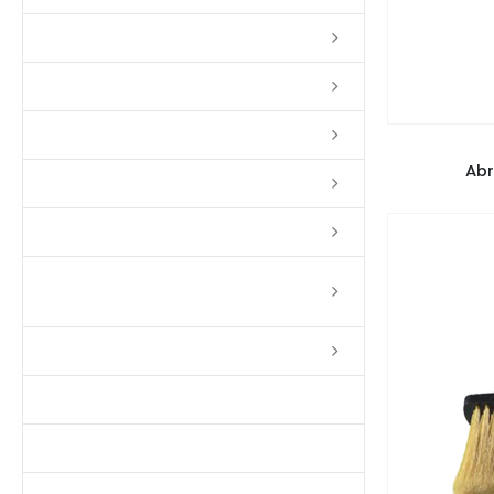
Lixas
Solventes
Complementos
COM
Abr
Massas
Impermeabilizantes
Limpadores e Renovadores de
Piso de Madeira
Fitas
Produtos p/ Limpeza
Parquet de Imbuía