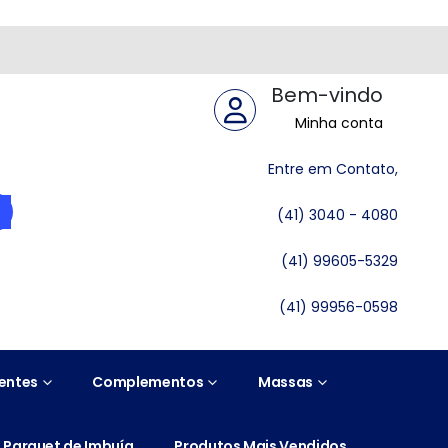
Bem-vindo
Minha conta
Entre em Contato,
(41) 3040 - 4080
(41) 99605-5329
(41) 99956-0598
entes
Complementos
Massas
Parquet de Imbuía
Produtos Mais Vendidos