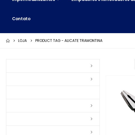
Contato
LOJA
PRODUCT TAG -
ALICATE TRAMONTINA
Ordenar por:
Vernizes
Seladoras
Silicone e Elastômeros
Ceras
Tintas
Colas