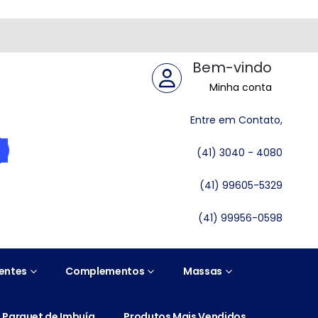
Bem-vindo
Minha conta
Entre em Contato,
(41) 3040 - 4080
(41) 99605-5329
(41) 99956-0598
entes
Complementos
Massas
Parquet de Imbuía
Produtos Mais Vendidos