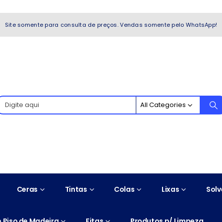
WhatsApp!
Site somente para consulta de preços. Vendas somente pelo WhatsApp!
All Categories
Ceras
Tintas
Colas
Lixas
Solv
 Piso de Madeira
Fitas
Produtos p/ Limpeza