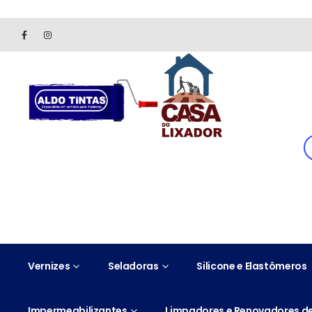
Site somente para consulta de preços. Vendas somente pelo 
Vernizes
Seladoras
Silicone e Elastômeros
Impermeabilizantes
Limpadores e Renovadores de