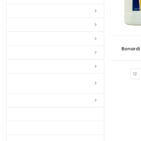
Lixas
Solventes
Complementos
PRODUTOS
Bonardi
Massas
Impermeabilizantes
Mostrar:
Limpadores e Renovadores de
Piso de Madeira
Fitas
Produtos p/ Limpeza
Parquet de Imbuía