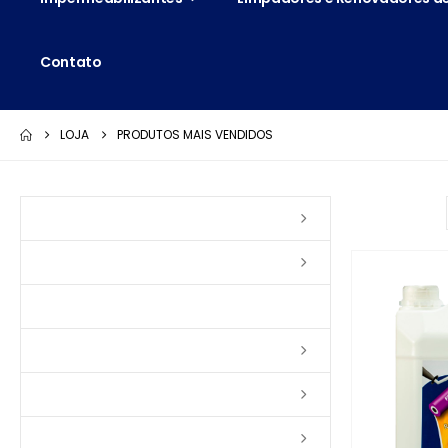
Contato
LOJA
PRODUTOS MAIS VENDIDOS
Ordenar por:
Vernizes
Seladoras
Silicone e Elastômeros
Ceras
Tintas
Colas