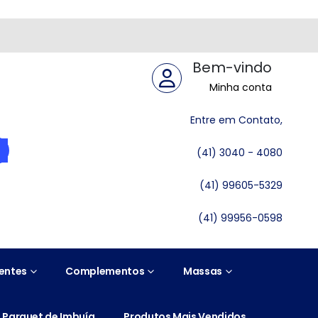
Bem-vindo
Minha conta
Entre em Contato,
(41) 3040 - 4080
(41) 99605-5329
(41) 99956-0598
entes
Complementos
Massas
Parquet de Imbuía
Produtos Mais Vendidos