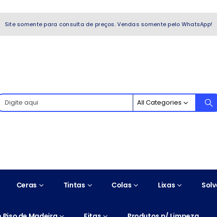
WhatsApp!
Site somente para consulta de preços. Vendas somente pelo WhatsApp!
All Categories
Ceras
Tintas
Colas
Lixas
Solv
 Piso de Madeira
Fitas
Produtos p/ Limpeza