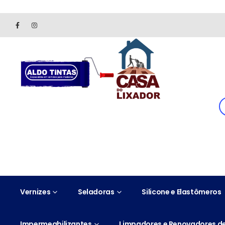
Site somente para consulta de preços. Vendas somente pelo 
Vernizes
Seladoras
Silicone e Elastômeros
Impermeabilizantes
Limpadores e Renovadores de