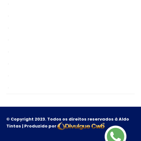
Bypasser
chinagardenreading.co.uk
Enablers
news
Public
Sem categoria
TS
Unlocks
© Copyright 2023. Todos os direitos reservados à Aldo
Tintas | Produzido por