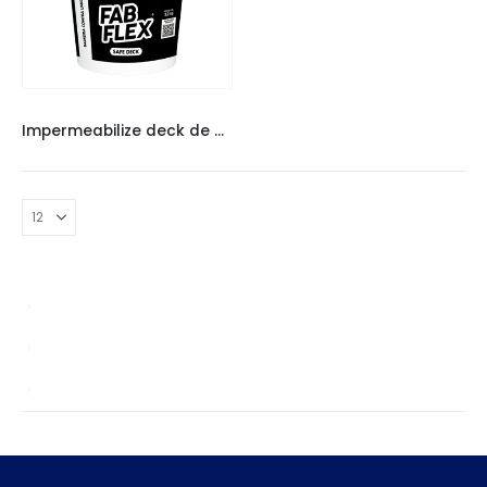
FABCOL
,
IMPERMEABILIZANTES
Impermeabilize deck de madeira FABFLEX
news
Sem categoria
TS