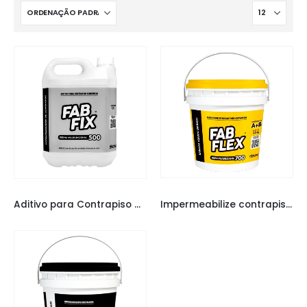
FABCOL
,
IMPERMEABILIZANTES
COLAS
,
FABCOL
Impermeabilize contrapiso FabFlex
Aditivo para Contrapiso Cimentício