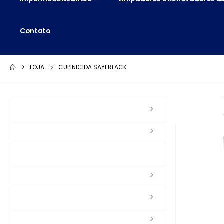
Contato
LOJA
CUPINICIDA SAYERLACK
Ordenar por:
Vernizes
Seladoras
Silicone e Elastômeros
Ceras
Tintas
Colas