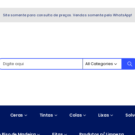
WhatsApp!
Site somente para consulta de preços. Vendas somente pelo WhatsApp!
All Categories
Ceras
Tintas
Colas
Lixas
Solv
 Piso de Madeira
Fitas
Produtos p/ Limpeza