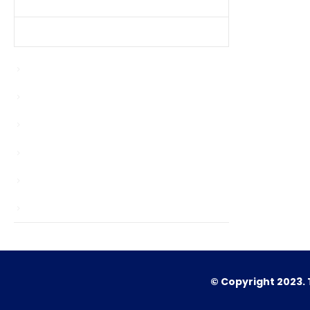
Produtos Mais Vendidos
Contato
Bypasser
Enablers
news
Sem categoria
TS
Unlocks
© Copyright 2023. 