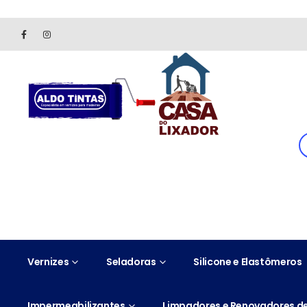
Site somente para consulta de preços. Vendas somente pelo 
Vernizes
Seladoras
Silicone e Elastômeros
Impermeabilizantes
Limpadores e Renovadores de