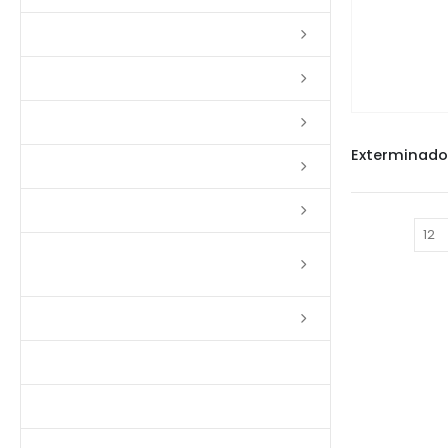
Lixas
Solventes
Complementos
CUPIN
Massas
Impermeabilizantes
Mostrar:
Limpadores e Renovadores de
Piso de Madeira
Fitas
Produtos p/ Limpeza
Parquet de Imbuía