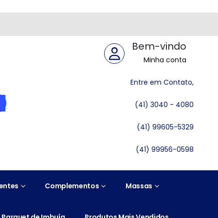
Bem-vindo
Minha conta
Entre em Contato,
(41) 3040 - 4080
(41) 99605-5329
(41) 99956-0598
entes
Complementos
Massas
Parquet de Imbuía
Produtos Mais Vendidos