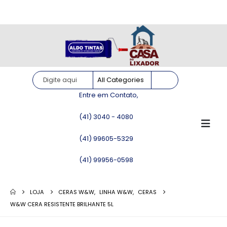
Site somente para consulta de preços. Vendas somente pelo
WhatsApp!
Entre em Contato,
(41) 3040 - 4080
(41) 99605-5329
(41) 99956-0598
LOJA
CERAS W&W
,
LINHA W&W
,
CERAS
W&W CERA RESISTENTE BRILHANTE 5L