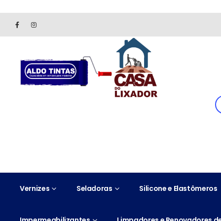
Site somente para consulta de preços. Vendas somente pelo 
Vernizes
Seladoras
Silicone e Elastômeros
Impermeabilizantes
Limpadores e Renovadores de