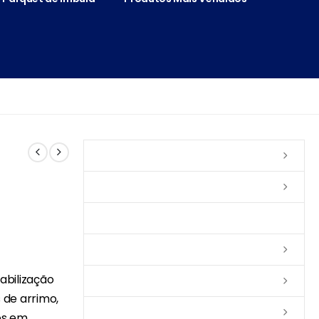
Vernizes
Seladoras
Silicone e Elastômeros
Ceras
abilização
Tintas
 de arrimo,
Colas
os em