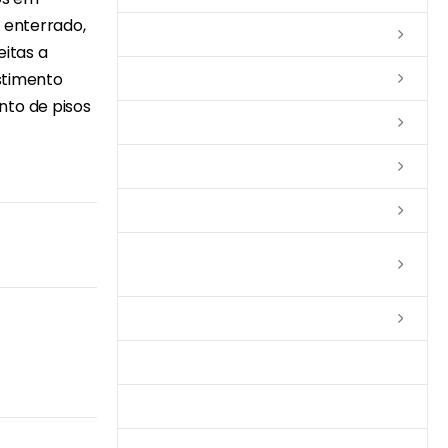
 enterrado,
Lixas
eitas a
estimento
Solventes
nto de pisos
Complementos
Massas
Impermeabilizantes
Limpadores e Renovadores de
Piso de Madeira
Fitas
Produtos p/ Limpeza
Parquet de Imbuía