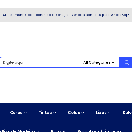
WhatsApp!
Site somente para consulta de preços. Vendas somente pelo WhatsApp!
All Categories
Ceras
Tintas
Colas
Lixas
Solv
 Piso de Madeira
Fitas
Produtos p/ Limpeza