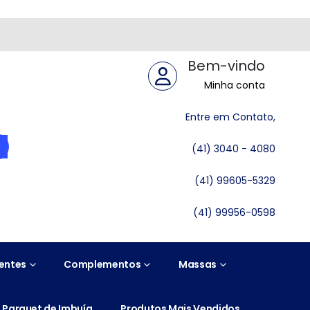
Bem-vindo
Minha conta
Entre em Contato,
(41) 3040 - 4080
(41) 99605-5329
(41) 99956-0598
entes
Complementos
Massas
Parquet de Imbuía
Produtos Mais Vendidos