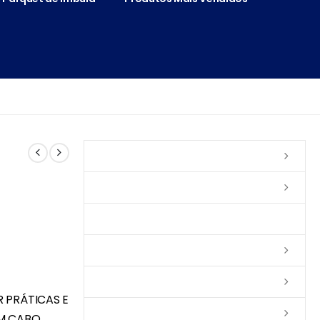
Vernizes
Seladoras
Silicone e Elastômeros
Ceras
Tintas
R PRÁTICAS E
Colas
EM CABO