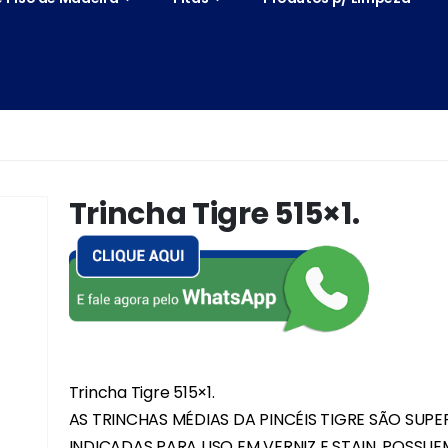
Trincha Tigre 515×1.
Trincha Tigre 515×1.
AS TRINCHAS MÉDIAS DA PINCÉIS TIGRE SÃO SUPE
INDICADAS PARA USO EM VERNIZ E STAIN. POSSU