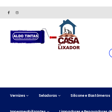
Site somente para consulta de preços. Vendas somente pelo 
Vernizes
Seladoras
Silicone e Elastômeros
Impermeabilizantes
Limpadores e Renovadores de