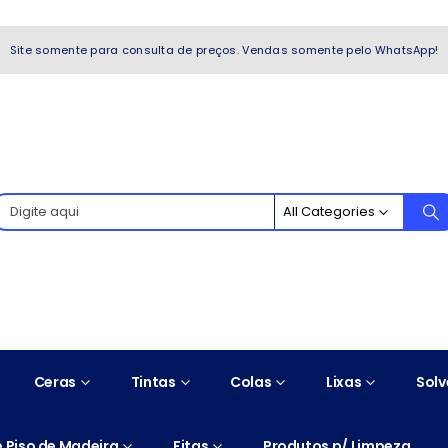
WhatsApp!
Site somente para consulta de preços. Vendas somente pelo WhatsApp!
All Categories
Ceras
Tintas
Colas
Lixas
Solv
 Piso de Madeira
Fitas
Produtos p/ Limpeza