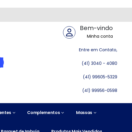
Bem-vindo
Minha conta
Entre em Contato,
(41) 3040 - 4080
(41) 99605-5329
(41) 99956-0598
entes
Complementos
Massas
Parquet de Imbuía
Produtos Mais Vendidos