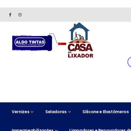
Site somente para consulta de preços. Vendas somente pelo 
Vernizes
Seladoras
Silicone e Elastômeros
Impermeabilizantes
Limpadores e Renovadores de