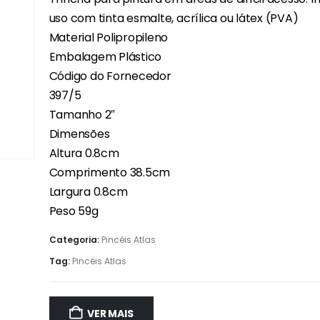
uso com tinta esmalte, acrílica ou látex (PVA)
Material Polipropileno
Embalagem Plástico
Código do Fornecedor
397/5
Tamanho 2″
Dimensões
Altura 0.8cm
Comprimento 38.5cm
Largura 0.8cm
Peso 59g
Categoria:
Pincéis Atlas
Tag:
Pincéis Atlas
VER MAIS