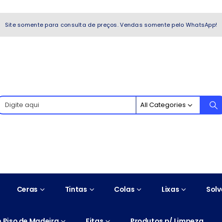
WhatsApp!
Site somente para consulta de preços. Vendas somente pelo WhatsApp!
All Categories
Ceras
Tintas
Colas
Lixas
Solv
 Piso de Madeira
Fitas
Produtos p/ Limpeza