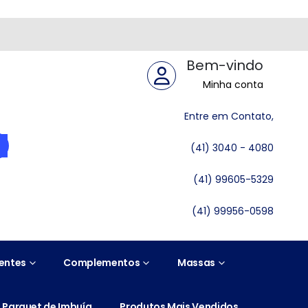
Bem-vindo
Minha conta
Entre em Contato,
(41) 3040 - 4080
(41) 99605-5329
(41) 99956-0598
entes
Complementos
Massas
Parquet de Imbuía
Produtos Mais Vendidos