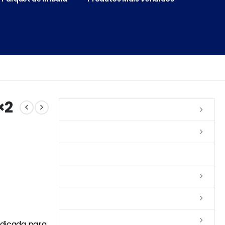
×2
Vernizes
Seladoras
Silicone e Elastômeros
Ceras
Tintas
Colas
Indicada para