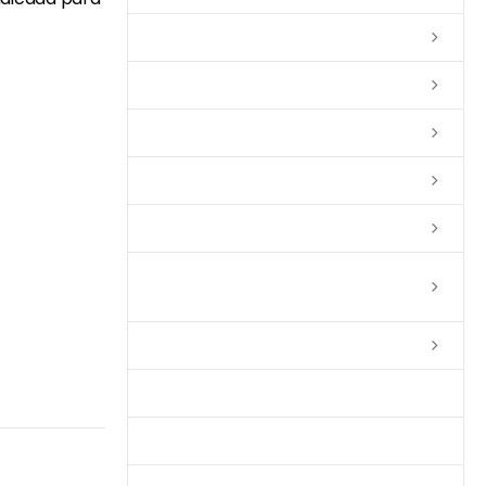
Lixas
Solventes
Complementos
Massas
Impermeabilizantes
Limpadores e Renovadores de
Piso de Madeira
Fitas
Produtos p/ Limpeza
Parquet de Imbuía