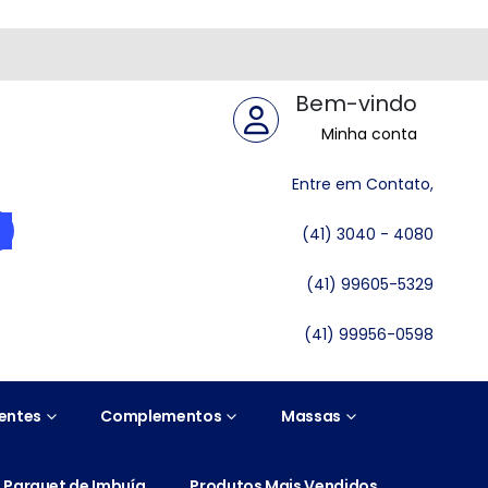
Bem-vindo
Minha conta
Entre em Contato,
(41) 3040 - 4080
(41) 99605-5329
(41) 99956-0598
entes
Complementos
Massas
Parquet de Imbuía
Produtos Mais Vendidos