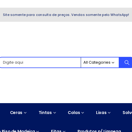
WhatsApp!
Site somente para consulta de preços. Vendas somente pelo WhatsApp!
All Categories
Ceras
Tintas
Colas
Lixas
Solv
 Piso de Madeira
Fitas
Produtos p/ Limpeza