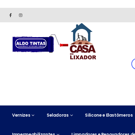
Site somente para consulta de preços. Vendas somente pelo 
Vernizes
Seladoras
Silicone e Elastômeros
Impermeabilizantes
Limpadores e Renovadores de