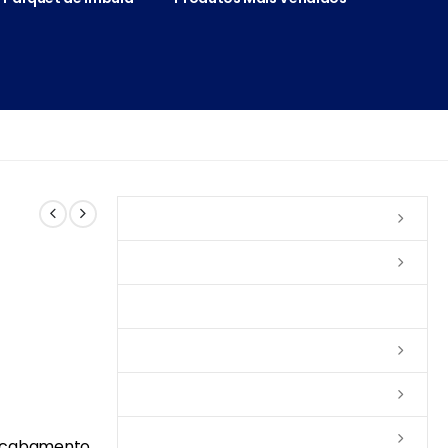
Vernizes
Seladoras
Silicone e Elastômeros
Ceras
Tintas
Colas
 acabamento.