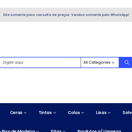
WhatsApp!
Site somente para consulta de preços. Vendas somente pelo WhatsApp!
All Categories
Ceras
Tintas
Colas
Lixas
Solv
 Piso de Madeira
Fitas
Produtos p/ Limpeza