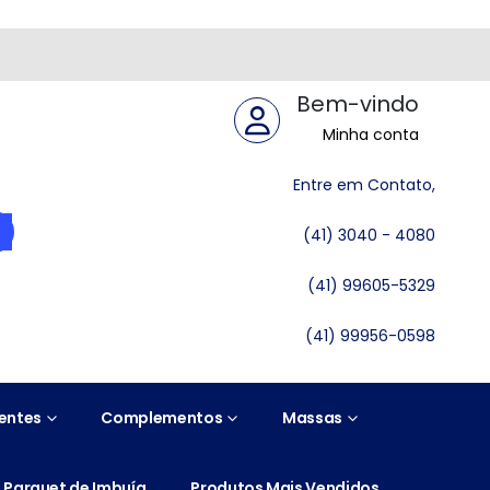
Bem-vindo
Minha conta
Entre em Contato,
(41) 3040 - 4080
(41) 99605-5329
(41) 99956-0598
entes
Complementos
Massas
Parquet de Imbuía
Produtos Mais Vendidos