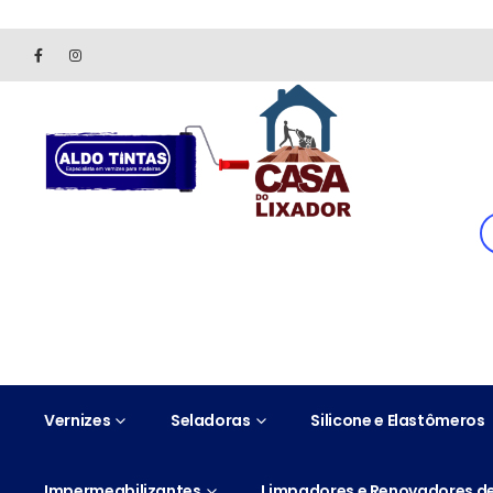
Site somente para consulta de preços. Vendas somente pelo 
Vernizes
Seladoras
Silicone e Elastômeros
Impermeabilizantes
Limpadores e Renovadores de