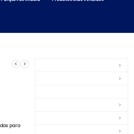
Vernizes
Seladoras
Silicone e Elastômeros
Ceras
Tintas
adas para
Colas