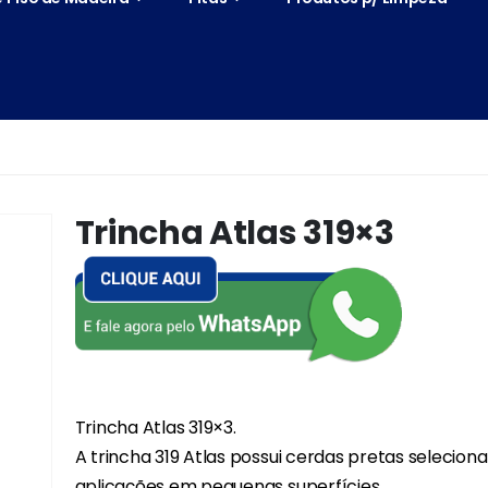
Trincha Atlas 319×3
Trincha Atlas 319×3.
A trincha 319 Atlas possui cerdas pretas selecion
aplicações em pequenas superfícies.